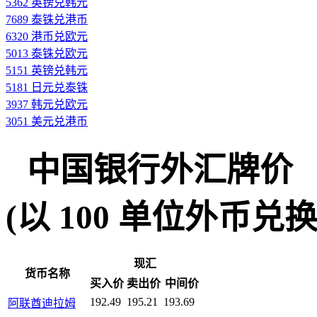
5362 英镑兑韩元
7689 泰铢兑港币
6320 港币兑欧元
5013 泰铢兑欧元
5151 英镑兑韩元
5181 日元兑泰铢
3937 韩元兑欧元
3051 美元兑港币
中国银行外汇牌价
(以 100 单位外币兑换人民
现汇
货币名称
买入价
卖出价
中间价
192.49
195.21
193.69
阿联酋迪拉姆