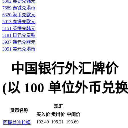
5362 英镑兑韩元
7689 泰铢兑港币
6320 港币兑欧元
5013 泰铢兑欧元
5151 英镑兑韩元
5181 日元兑泰铢
3937 韩元兑欧元
3051 美元兑港币
中国银行外汇牌价
(以 100 单位外币兑换人民
现汇
货币名称
买入价
卖出价
中间价
192.49
195.21
193.69
阿联酋迪拉姆